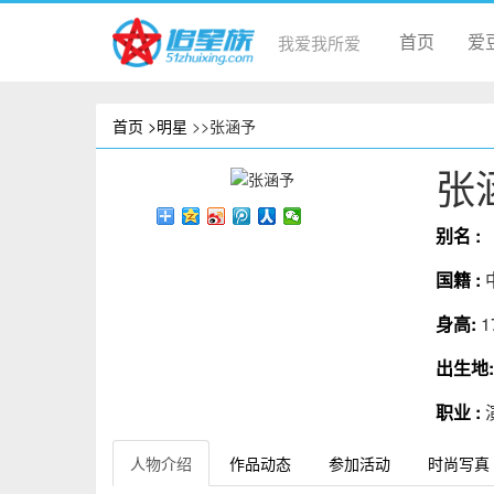
首页
爱
我爱我所爱
首页
>明星
>>张涵予
张
别名 :
国籍 :
身高:
1
出生地
职业 :
人物介绍
作品动态
参加活动
时尚写真