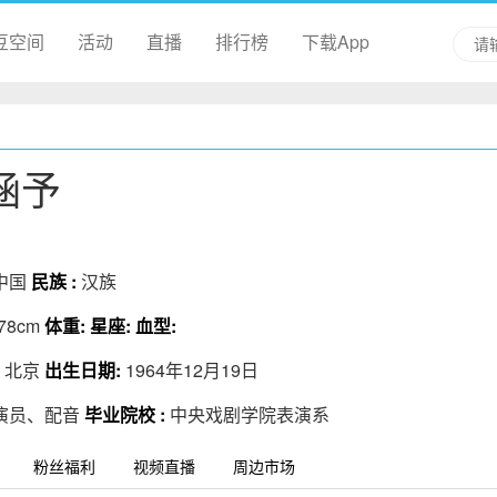
豆空间
活动
直播
排行榜
下载App
涵予
中国
民族 :
汉族
78cm
体重:
星座:
血型:
:
北京
出生日期:
1964年12月19日
演员、配音
毕业院校 :
中央戏剧学院表演系
粉丝福利
视频直播
周边市场