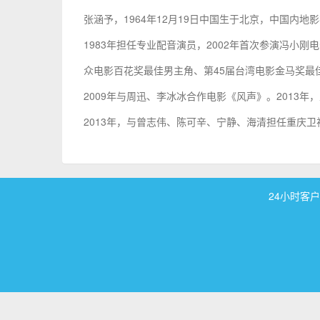
张涵予，1964年12月19日中国生于北京，中国内地
1983年担任专业配音演员，2002年首次参演冯小
众电影百花奖最佳男主角、第45届台湾电影金马奖最
2009年与周迅、李冰冰合作电影《风声》。2013
2013年，与曾志伟、陈可辛、宁静、海清担任重庆
24小时客户服