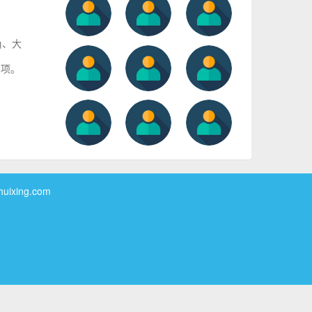
角、大
奖项。
xing.com