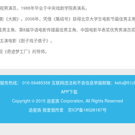
影视男演员，1988年毕业于中央戏剧学院表演系。
刚电影《大腕》。2008年，凭借《集结号》获得北京大学生电影节最佳男主
佳男主角、第8届华语电影传媒最佳男主角、中国电影华表奖优秀男演员
年，主演电影《厨子戏子痞子》。
卫视《奇迹梦工厂》的导师。
务热线： 010-59485358 互联网违法和不良信息举报邮箱：kefu@51zhui
APP下载
Copyright © 2015 追星族 Corporation, All Rights Reserved
追星族 我爱我所爱
京ICP备18028187号