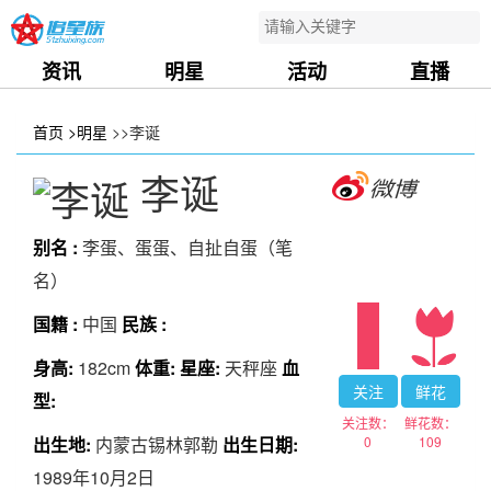
资讯
明星
活动
直播
首页
>明星
>>李诞
李诞
别名 :
李蛋、蛋蛋、自扯自蛋（笔
名）
国籍 :
中国
民族 :
身高:
182cm
体重:
星座:
天秤座
血
关注
鲜花
型:
关注数：
鲜花数：
0
109
出生地:
内蒙古锡林郭勒
出生日期:
1989年10月2日