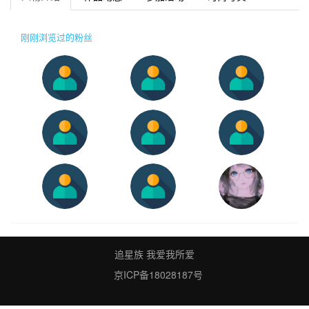
刚刚浏览过的粉丝
追星族 我爱我所爱
京ICP备18028187号