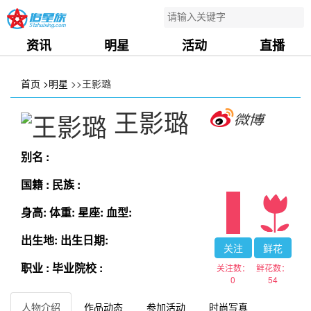
资讯
明星
活动
直播
首页
>明星
>>王影璐
王影璐
别名 :
国籍 :
民族 :
身高:
体重:
星座:
血型:
出生地:
出生日期:
关注
鲜花
职业 :
毕业院校 :
关注数：
鲜花数：
0
54
人物介绍
作品动态
参加活动
时尚写真