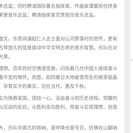
术总监；同时聘请国际著名指挥家、作曲家谭盾担任终身
荣誉音乐总监；聘请指挥家范焘担任音乐总监。
散文。乐思间涌起仁人志士面对山河寥落时的悲怀，更有
古琴悠久的弦音拨动中华文明古老的音乐智慧。乐队在对
光景。
理想。百年的时空情境变换，闪烁着几代中国人接续奋斗
着不变的情怀。夙愿，如同春日大地破雪而生的萌芽般晶
，孕育实干的果实，功在当代，惠及千秋。
女为挽救家国，团结一心、浴血奋斗的历史进程。觉醒的
与压迫的反抗，从胜利走向胜利，用奋斗实现理想，创造
大，乐队中高亢的唢呐，是呼唤也是号召，仿佛在山巅呐