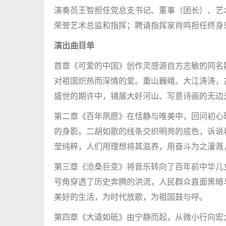
演奏员王智担任党总支书记、董事（团长）、艺
荣誉艺术总监和指挥；聘请指挥家肖鸣担任终身
演出曲目单
首章《可爱的中国》创作灵感源自方志敏的同名
对祖国炽热而深情的爱。重山巍峨、大江涛涛，
盛世的期许中，铺展大好河山、写意诗画的无边
第二章《百年夙愿》在恬静与唯美中，回问初心
的身影。二胡如歌的线条交织明亮的底色，诉说
莹纯粹，人们用理想将其滋养，用奋斗为之灌溉
第三章《沧桑巨变》将音乐转向了百年前中华儿
号角穿透了历史奔腾的洪流，人民群众直面黑暗
美好的生活，为时代放歌，为祖国鼓与呼。
第四章《大道如砥》由宁静而起，从微小行向宏