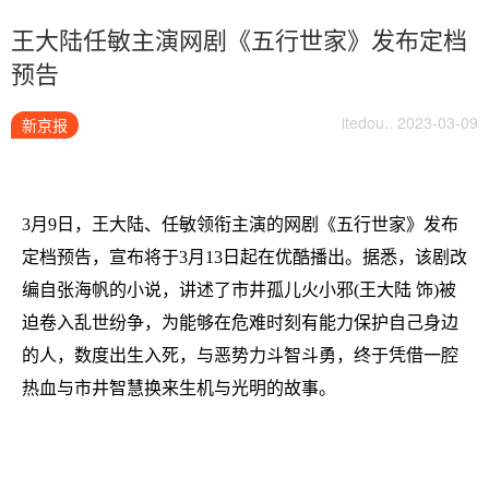
王大陆任敏主演网剧《五行世家》发布定档
预告
itedou.. 2023-03-09
新京报
3月9日，王大陆、任敏领衔主演的网剧《五行世家》发布
定档预告，宣布将于3月13日起在优酷播出。据悉，该剧改
编自张海帆的小说，讲述了市井孤儿火小邪(王大陆 饰)被
迫卷入乱世纷争，为能够在危难时刻有能力保护自己身边
的人，数度出生入死，与恶势力斗智斗勇，终于凭借一腔
热血与市井智慧换来生机与光明的故事。