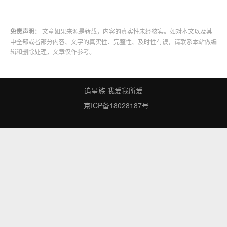
免责声明：
文章如果来源是转载，内容的真实性未经核实。如对本文以及其
中全部或者部分内容、文字的真实性、完整性、及时性有误，请联系本站做编
辑和删除处理，文章仅作参考。
追星族 我爱我所爱
京ICP备18028187号