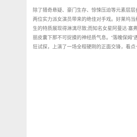
除了猎奇悬疑、豪门生存、惊悚压迫等元素层层
两位实力派女演员带来的绝佳对手戏。好莱坞当
生的特质展现得淋漓尽致;而知名女星阿曼达·塞
丽皮囊下那不可捉摸的神经质气息。“落魄保姆”
狂试探，上演了一场全程硬刚的正面交锋，看点十