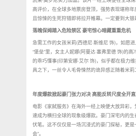
高评价，在全球多地票房登顶，强势表现堪称年
且惊悚的生死狩猎即将拉开帷幕。一定要到大银
落魄保姆踏入危险禁区 豪宅惊心暗藏重重危机
急需工作的女孩米莉(西德尼·斯维尼 饰)，如
“堡垒”里，女主人妮娜(阿曼达·塞弗里德 饰)的
的乖巧懂事(印第安娜·艾尔 饰)，似乎都在极力
具之下，一丝令人毛骨悚然的诡异感正随着米莉
年度爆款掀起豪门张力对决 高能反转尺度全开
电影《家弑服务》在海外一经上映便大放异彩，
速成为横扫全球的现象级爆款。豪门深宅内的生
伏笔。这不仅仅是一场沉浸式的豪门探秘，更是
会”。