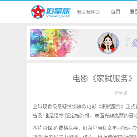
首页
爱
我爱我所爱
电影《家弑服务》
追星族
全球现象级悬疑惊悚爆款电影《家弑服务》正式官
告及“谁是猎物”版定档海报。表面光鲜亮丽的豪
本片由保罗·费格执导，好莱坞当红女星西德尼·
凯莱·莫罗尼实力加盟。该片一经上映便在全球席卷