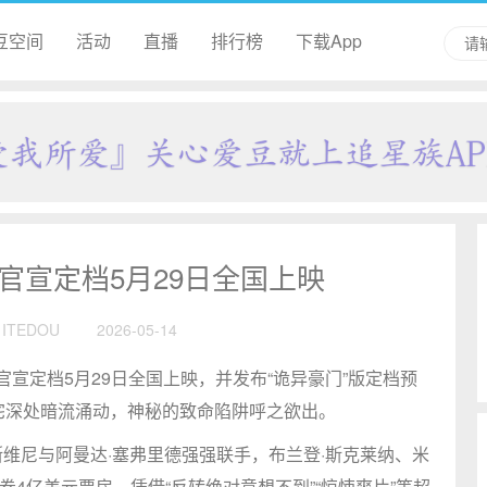
豆空间
活动
直播
排行榜
下载App
官宣定档5月29日全国上映
ITEDOU
2026-05-14
宣定档5月29日全国上映，并发布“诡异豪门”版定档预
宅深处暗流涌动，神秘的致命陷阱呼之欲出。
斯维尼与阿曼达·塞弗里德强强联手，布兰登·斯克莱纳、米
4亿美元票房，凭借“反转绝对意想不到”“惊悚爽片”等超