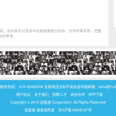
实。如对本文以及其中全部或者部分内容、文字的真实性、完整
仅作参考。
务热线： 010-59485358 互联网违法和不良信息举报邮箱：kefu@51zhui
用户协议
关于我们
招聘人才
商务合作
APP下载
Copyright © 2015 追星族 Corporation, All Rights Reserved
追星族 我爱我所爱
京ICP备18028187号