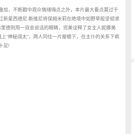
叠加，不断戳中观众情绪嗨点之外，本片最大看点莫过于
红新星西德尼·斯维尼将保姆米莉在绝境中如野草般坚韧求
弗里德则用一双会说话的眼睛，完美诠释了女主人妮娜美
遇上“神秘阔太”，两人同住一片屋檐下，在主仆的关系下疯
足!