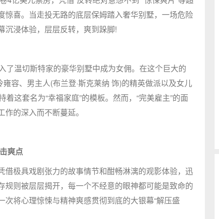
度惊喜。当走投无路的底层保姆踏入奢华别墅，一场危险
幕沉浸体验，层层反转，爽到跺脚!
愿进入了温切斯特家的豪华别墅中成为女佣。在这个巨大的
高冷雍容、男主人(布兰登·斯克莱纳 饰)的精英做派以及女儿
维持着这套名为“幸福家庭”的模板。然而，“完美雇主”的面
工作的深入而不断蔓延。
直击爽点
凭借极具戏剧张力的故事情节和酣畅淋漓的观影体验，迅
存规则被层层揭开，每一个不经意的眼神都可能是致命的
一次将心理惊悚与精神爽感贯彻到底的大银幕“解压盛