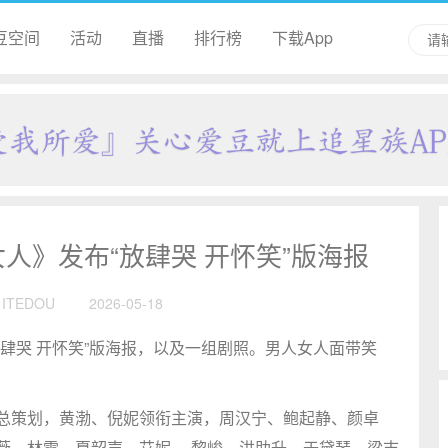
豆空间
活动
直播
排行榜
下载App
人》发布“放肆哭 开怀笑”版海报
ITEDOU
2026-05-18
肆哭 开怀笑”版海报，以及一组剧照。男人女人面带笑
总策划，黄渤、倪妮领衔主演，周汉宁、鲍起静、颜卓
薇、林雪、夏韶声、艾妮、 黎峻、洪助升、于黛琴、梁志