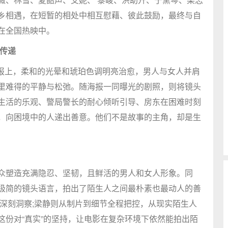
乡相遇，在短暂的相处中相互慰藉、彼此鼓励，最终与自
在全国热映中。
传递
海报上，柔和的光晕和琥珀色调明亮治愈，男人与女人并肩
里难得的平静与松弛。随海报一同曝光的剧照，则将镜头
生活的乐观、警局警长的耐心倾听引导、房东在困难时刻
，向困境中的人递出善意。他们不是故事的主角，却是生
众塑造充满隐忍、坚韧，且鲜活的男人和女人形象。同
极简的镜头语言，拍出了陌生人之间最朴素也最动人的善
深刻洞察;梁静则从制片到细节全程把控，从现实陌生人
这份对“真实”的坚持，让电影在复杂环境下依然能拍出陌