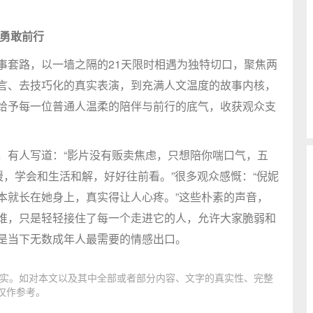
续勇敢前行
事套路，以一墙之隔的21天限时相遇为独特切口，聚焦两
言、去技巧化的真实表演，到充满人文温度的故事内核，
给予每一位普通人温柔的陪伴与前行的底气，收获观众支
，有人写道：“影片没有贩卖焦虑，只想陪你喘口气，五
暖，学会和生活和解，好好往前看。”很多观众感慨：“倪妮
本就长在她身上，真实得让人心疼。”这些朴素的声音，
谁，只是轻轻接住了每一个走进它的人，允许大家脆弱和
是当下无数成年人最需要的情感出口。
实。如对本文以及其中全部或者部分内容、文字的真实性、完整
仅作参考。