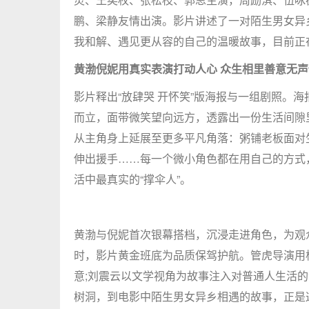
鹏、梁静友情出演。影片讲述了一对陌生男女异
我和解、遇见更从容的自己的温暖故事，目前正
黄渤倪妮用真实表演打动人心 众生相里善意无声
影片释出“放肆哭 开怀笑”版海报与一组剧照。
而立，面带微笑望向远方，透露出一份生活间隙
从主角身上延展至更多平凡角落：粥铺老板面对
伸出援手……每一个微小角色都在用自己的方式
活中最真实的“撑伞人”。
黄渤与倪妮首次银幕搭档，沉浸走进角色，为观
时，影片黄金班底为品质保驾护航。管虎导演用
意;刘震云以文学视角为故事注入对普通人生活的
树洞，到电影中陌生男女异乡相遇的故事，正是