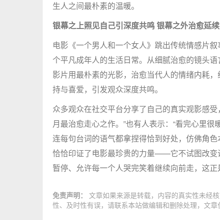
生人之间最朴素的温暖。
银幕之上照见自己引深度共鸣 银幕之外治愈延
电影《一个男人和一个女人》跳出传统情感片叙
个平凡成年人的生活日常。从细腻治愈的镜头语
影片用最朴素的光影，治愈当代人的情绪内耗，
持与喜爱，引发观众深度共鸣。
众多观众在社交平台分享了自己的真实观影感受
月最治愈走心之作。”也有人表示：“看完心里很
连每句台词的语气都拿捏得恰到好处，仿佛角色
恰恰印证了电影最珍贵的力量——它不试图改变
暂停、允许每一个人哭完笑着继续向前走，这正
免责声明：
文章如果来源是转载，内容的真实性未经核
性、及时性有误，请联系本站做编辑和删除处理，文章