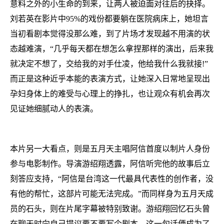
意料之外的小生命的到来，让两人被迫面对往后的抉择。
刘若英在影片中95%的戏份都要躺在医院病床上，她坦言
当初看剧本觉得没那么难，到了片场才发现越不用演的状
态越难演，“几乎每天都在想怎么拿捏那样的演出，后来我
就决定不想了，交给我的对手仕凌，他给我什么我就接!”
而正是这种近乎本能的表演方式，让她深入日常地呈现出
孕妇身体上的难受与心理上的挣扎，也让观众有机会再次
见证她细腻动人的表演。
本片另一大看点，则是五月天主唱阿信首度以制片人身份
参与电影制作。导演游绍翔透露，阿信听完他的故事后立
刻答应支持，“阿信是台湾这一代最具代表性的创作者，没
有他的帮忙，这部片可能无法完成。”而同样身为五月天成
员的石头，则在片尾字幕被特别致谢。游绍翔回忆石头曾
在聊天时向自己提议要不要写个剧本，这一句话便成为了