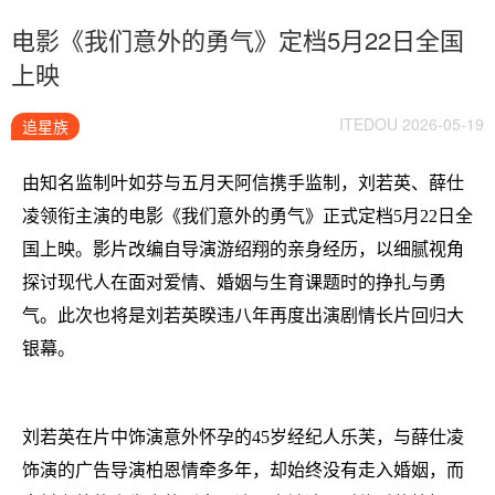
电影《我们意外的勇气》定档5月22日全国
上映
ITEDOU 2026-05-19
追星族
由知名监制叶如芬与五月天阿信携手监制，刘若英、薛仕
凌领衔主演的电影《我们意外的勇气》正式定档5月22日全
国上映。影片改编自导演游绍翔的亲身经历，以细腻视角
探讨现代人在面对爱情、婚姻与生育课题时的挣扎与勇
气。此次也将是刘若英睽违八年再度出演剧情长片回归大
银幕。
刘若英在片中饰演意外怀孕的45岁经纪人乐芙，与薛仕凌
饰演的广告导演柏恩情牵多年，却始终没有走入婚姻，而