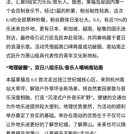
法，汇聚8组实力乐队/音乐人。据悉，莱福岛是国内第一
个会员制音乐节，经过5届的积累，粉丝粘性较高，这次
6.0的全部票种秒罄，粉丝群体日渐壮大。6.0，有近70%的
乐迷来自外地，更有日本、新加坡、越南、秘鲁四国乐迷
到访，最终吸引近万民岛民奔赴现场，共同奏响属于夏日
的浪漫乐章。活动凭借超高口碑再度成功破圈，南站南正
式跃升为萧山极具代表性的青年文化新地标。
“地理破圈”，双日八组乐队/音乐人唱响南站南
本届莱福岛 6.0 首次走出钱江世纪城核心区，来到杭州南
站大草坪，解锁户外草坪全新场景，将自然麦田景致与音
乐深度相融，打造 “沉浸式户外音乐旷野”。便捷的交通也
为外地乐迷提供较大便利，地理优势斐然，为活动的顺利
举办奠定了夯实的基础。举办在南站的优势在于不仅可以
让外地乐迷更好的了解世纪城，了解萧山。未来也可以随
着莱福岛游萧山，让莱福岛不断的“走出去”。