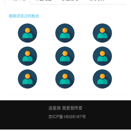
刚刚浏览过的粉丝
追星族 我爱我所爱
京ICP备18028187号