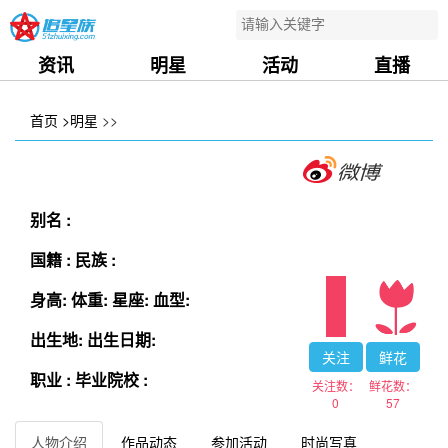
资讯
明星
活动
直播
首页
>明星
>>
别名 :
国籍 :
民族 :
身高:
体重:
星座:
血型:
出生地:
出生日期:
关注
鲜花
职业 :
毕业院校 :
关注数：
鲜花数：
0
57
人物介绍
作品动态
参加活动
时尚写真