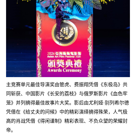
主竞赛单元最佳导演奖由管虎、费振翔凭借《东极岛》共
同斩获、中国影片《长安的荔枝》与俄罗斯影片《血色牢
笼》并列摘得最佳故事片大奖。影后由尤利娅
·别列希尔德
凭借在《给丈夫的问候》中的精彩演绎摘得殊荣，人气极
高的肖战凭借《得闲谨制》精彩表现、不负众望的荣耀封
帝。